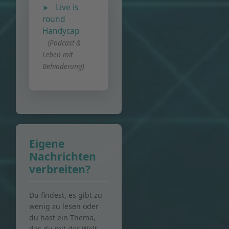
Live is
round
Handycap
(Podcast &
Leben mit
Behinderung)
Eigene
Nachrichten
verbreiten?
Du findest, es gibt zu
wenig zu lesen oder
du hast ein Thema,
das du mit der Welt