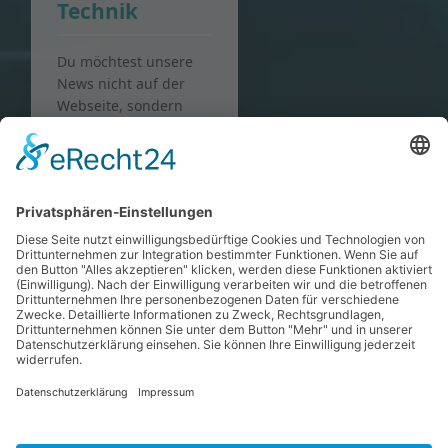
Technik
Du möchtest unsere
News nicht auf der
Webseite, sondern
direkt in deinem
bevorzugten RSS-
Programm (wie
Outlook oder
speziellen Feed-
Readern) lesen?
Wir zeigen dir Schritt
für Schritt, wie du die
Links korrekt
einbindest.
RSS Setup
Anleitung