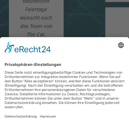
besinnliche
Feiertage
wünscht euch
das Team von
The Cat.
🐰🌷🥚