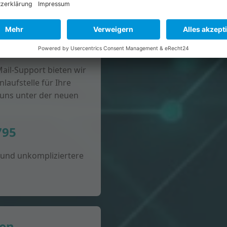
ail-Support bieten wir
laufstelle für Ihre
 uns unter der neuen
795
 und unkompliziertere
ten