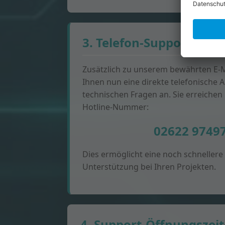
3. Telefon-Support
Zusätzlich zu unserem bewährten E-M
Ihnen nun eine direkte telefonische An
technischen Fragen an. Sie erreichen
Hotline-Nummer:
02622 9749
Dies ermöglicht eine noch schnellere
Unterstützung bei Ihren Projekten.
4. Support-Öffnungszei