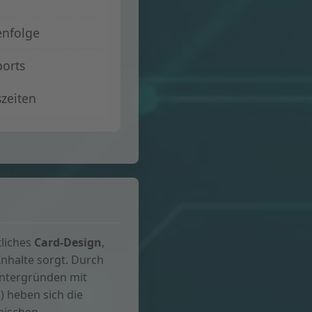
enfolge
ports
zeiten
tliches
Card-Design
,
Inhalte sorgt. Durch
intergründen mit
 heben sich die