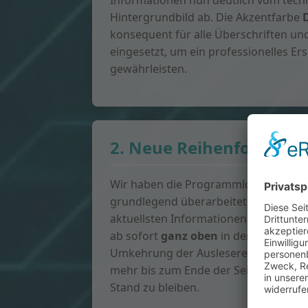
Informationen nun deutlich vom tech
Hintergrundbild ab. Die Akzentfarbe
konsequent für alle Überschriften un
eingesetzt, um ein professionelles Er
gewährleisten.
2. Neue Reihenfolge de
Wir haben die Programmlogik unsere
grundlegend überarbeitet. Damit Sie 
aktuellsten Informationen erhalten, 
ab sofort
ganz oben
in der Liste ange
Umkehrung der Auslesereihenfolge m
mehr bis zum Ende der Seite scrollen
Stand zu bleiben.