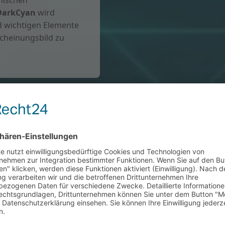
nischen
DarkCyan
wird
d wichtigen Elemente
scheinungsbild zu
r News
r News-Übersicht
immer sofort die
werden neue Beiträge
zeigt. Durch die
üssen Sie nun nicht
, um auf dem neuesten