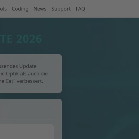
ols
Coding
News
Support
FAQ
TE 2026
assendes Update
e Optik als auch die
e Cat" verbessert.